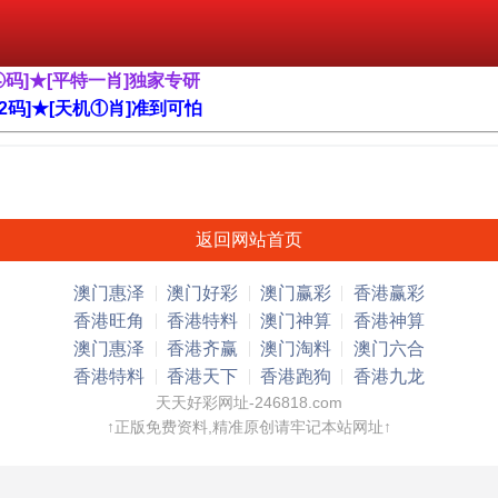
④码]★[平特一肖]独家专研
12码]★[天机①肖]准到可怕
返回网站首页
澳门惠泽
澳门好彩
澳门赢彩
香港赢彩
香港旺角
香港特料
澳门神算
香港神算
澳门惠泽
香港齐赢
澳门淘料
澳门六合
香港特料
香港天下
香港跑狗
香港九龙
天天好彩网址-246818.com
↑正版免费资料,精准原创请牢记本站网址↑